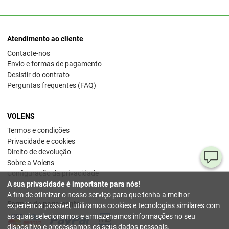
Atendimento ao cliente
Contacte-nos
Envio e formas de pagamento
Desistir do contrato
Perguntas frequentes (FAQ)
VOLENS
Termos e condições
Privacidade e cookies
Direito de devolução
Pe
Sobre a Volens
Configuração da privacidade
ou
A sua privacidade é importante para nós!
dú
A fim de otimizar o nosso serviço para que tenha a melhor
Formas de pagamento
experiência possível, utilizamos cookies e tecnologias similares com
80
as quais selecionamos e armazenamos informações no seu
78
dispositivo e processamos os seus dados pessoais.