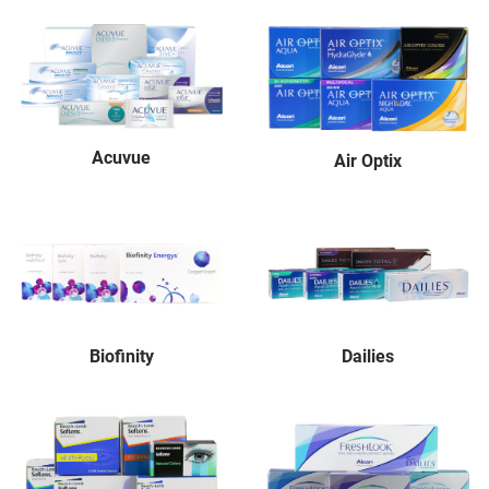
Acuvue
Air Optix
Biofinity
Dailies