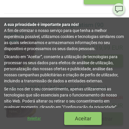
Pe
ou
Dailies TOTAL 1 for Astigmatism (90
A sua privacidade é importante para nós!
dú
A fim de otimizar o nosso serviço para que tenha a melhor
lentes)
experiência possível, utilizamos cookies e tecnologias similares com
80
as quais selecionamos e armazenamos informações no seu
só 119,99 EUR
78
dispositivo e processamos os seus dados pessoais.
54
Clicando em
Aceitar
, consente a utilização de tecnologias para
(se
Mostrar
sext
processar os seus dados para efeitos de análise de utilização,
17 h
personalização das nossas ofertas e publicidade, análise das
nossas campanhas publicitárias e criação de perfis de utilizador,
inf
incluindo a transmissão de dados a entidades externas.
fechar
Dailies TOTAL 1 Multifocal (30 lentes)
Se não nos der o seu consentimento, apenas utilizaremos as
tecnologias que são essenciais para o funcionamento do nosso
59,95 EUR
sítio Web. Poderá alterar ou retirar o seu consentimento em
só 54,99 EUR
qualquer momento, clicando em
Configuração da privacidade
.
Pode encontrar mais informações na nossa
Política de privacidade
Aceitar
Mostrar
Rejeitar
e cookies
.