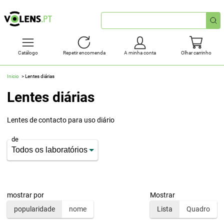
Pesquisa
rápida
Catálogo
Repetir encomenda
A minha conta
Olhar carrinho
Inicio
Lentes diárias
Lentes diárias
Lentes de contacto para uso diário
de
mostrar por
Mostrar
popularidade
nome
Lista
Quadro