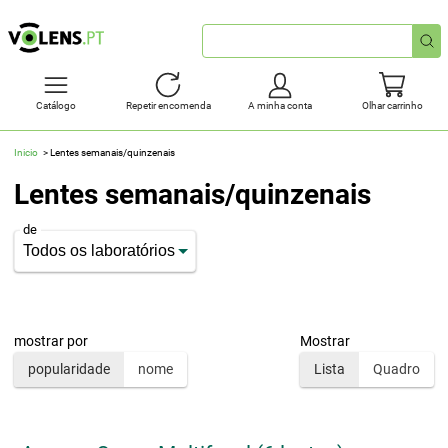
Pesquisa
rápida
Catálogo
Repetir encomenda
A minha conta
Olhar carrinho
Inicio
Lentes semanais/quinzenais
Lentes semanais/quinzenais
de
mostrar por
Mostrar
popularidade
nome
Lista
Quadro