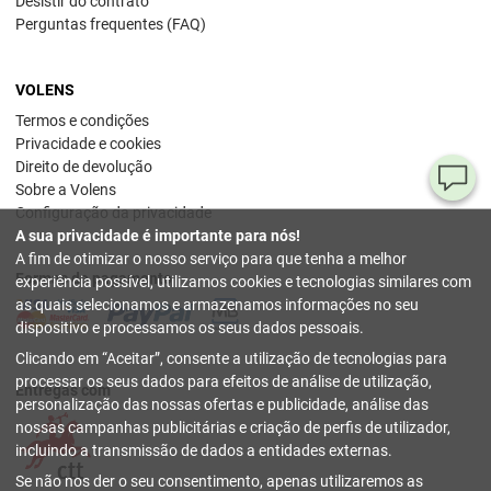
Desistir do contrato
Perguntas frequentes (FAQ)
VOLENS
Termos e condições
Privacidade e cookies
Direito de devolução
Pe
Sobre a Volens
Configuração da privacidade
ou
A sua privacidade é importante para nós!
dú
A fim de otimizar o nosso serviço para que tenha a melhor
Formas de pagamento
experiência possível, utilizamos cookies e tecnologias similares com
80
as quais selecionamos e armazenamos informações no seu
78
dispositivo e processamos os seus dados pessoais.
54
Clicando em
Aceitar
, consente a utilização de tecnologias para
(se
sext
processar os seus dados para efeitos de análise de utilização,
Entregas com
17 h
personalização das nossas ofertas e publicidade, análise das
nossas campanhas publicitárias e criação de perfis de utilizador,
inf
incluindo a transmissão de dados a entidades externas.
fechar
Se não nos der o seu consentimento, apenas utilizaremos as