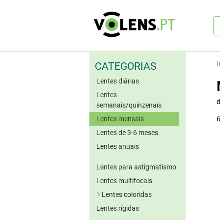
Pe
rá
I
CATEGORIAS
Lentes diárias
Lentes
semanais/quinzenais
Lentes mensais
6
Lentes de 3-6 meses
Lentes anuais
Lentes para astigmatismo
Lentes multifocais
Lentes coloridas
Lentes rígidas
Lentes azuis