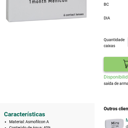
BC
DIA
Quantidade
caixas
Disponibilid
saída de arma
Outros cli
Características
M
Material: Asmofilcon A
d
Conteúdo de água: 40%