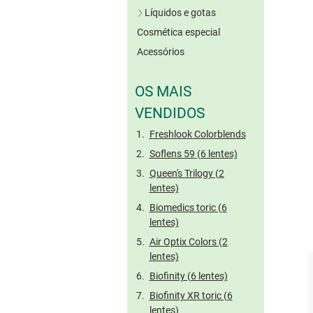
Lentes verdes
Líquidos e gotas
Lentes cinzentas
Cosmética especial
Soluções únicas
Lentes castanhas
Acessórios
Líquidos com
Sem conserv.
Outras cores
peróxido
Lentes coloridas
Limpeza enzimática
OS MAIS
tóricas
Solução salina
VENDIDOS
Gotas oculares
Freshlook Colorblends
Tratamento de lentes
Soflens 59 (6 lentes)
rígidas
Queen's Trilogy (2
Tamanho viagem
lentes)
Biomedics toric (6
lentes)
Air Optix Colors (2
lentes)
Biofinity (6 lentes)
Biofinity XR toric (6
lentes)