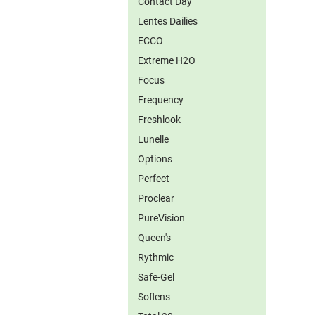
Contact Day
Lentes Dailies
ECCO
Extreme H2O
Focus
Frequency
Freshlook
Lunelle
Options
Perfect
Proclear
PureVision
Queen's
Rythmic
Safe-Gel
Soflens