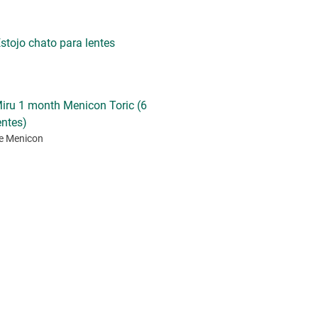
stojo chato para lentes
iru 1 month Menicon Toric (6
entes)
e Menicon