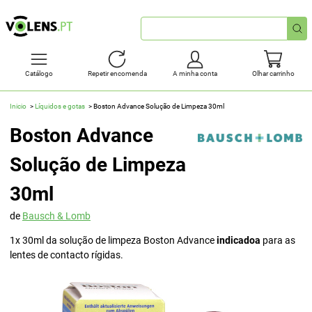
Pesquisa
rápida
Catálogo
Repetir encomenda
A minha conta
Olhar carrinho
Inicio
Líquidos e gotas
Boston Advance Solução de Limpeza 30ml
Boston Advance
Solução de Limpeza
30ml
de
Bausch & Lomb
1x 30ml da solução de limpeza Boston Advance
indicadoa
para as
lentes de contacto rígidas.