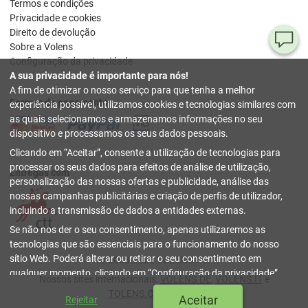
Termos e condições
Privacidade e cookies
Direito de devolução
Pe
Sobre a Volens
Configuração da privacidade
ou
A sua privacidade é importante para nós!
dú
A fim de otimizar o nosso serviço para que tenha a melhor
Formas de pagamento
experiência possível, utilizamos cookies e tecnologias similares com
80
as quais selecionamos e armazenamos informações no seu
78
dispositivo e processamos os seus dados pessoais.
54
Clicando em
Aceitar
, consente a utilização de tecnologias para
(se
sext
processar os seus dados para efeitos de análise de utilização,
Entregas com
17 h
personalização das nossas ofertas e publicidade, análise das
nossas campanhas publicitárias e criação de perfis de utilizador,
inf
incluindo a transmissão de dados a entidades externas.
fechar
Se não nos der o seu consentimento, apenas utilizaremos as
tecnologias que são essenciais para o funcionamento do nosso
sítio Web. Poderá alterar ou retirar o seu consentimento em
© 2003-2026 VOLENS.PT.
qualquer momento, clicando em
Configuração da privacidade
.
Nossos sites internacionais:
VOLENS.DE
,
VOLENS.IT
e
Pode encontrar mais informações na nossa
Política de privacidade
TOLENS.COM
|
Índice
Aceitar
Rejeitar
e cookies
.