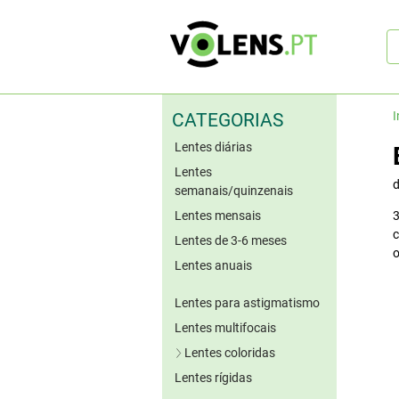
Pe
rá
I
CATEGORIAS
Lentes diárias
Lentes
semanais/quinzenais
Lentes mensais
3
c
Lentes de 3-6 meses
o
Lentes anuais
Lentes para astigmatismo
Lentes multifocais
Lentes coloridas
Lentes rígidas
Lentes azuis