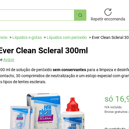
squisa
pida
Repetir encomenda
nicio
Líquidos e gotas
Líquidos com peróxido
Ever Clean Scleral 3
Ever Clean Scleral 300ml
de
Avizor
00 ml de solução de peróxido
sem conservantes
para a limpeza e desinf
ontacto, 30 comprimidos de neutralização e um estojo especial com gra
s tipos de lentes esclerais.
só 16,
IVA incluído.
Envios gratuitos 