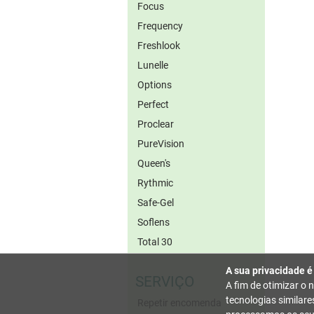
Focus
Frequency
Freshlook
Lunelle
Options
Perfect
Proclear
PureVision
Queen's
Rythmic
Safe-Gel
Soflens
Total 30
A sua privacidade é
SERVIÇO
A fim de otimizar o 
tecnologias similar
Repetir encomenda