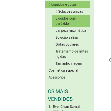
Lentes verdes
Líquidos e gotas
Lentes cinzentas
Soluções únicas
Lentes castanhas
Líquidos com
Sem conserv.
Outras cores
peróxido
Lentes coloridas
Limpeza enzimática
tóricas
Solução salina
Gotas oculares
Tratamento de lentes
rígidas
Tamanho viagem
Cosmética especial
Acessórios
OS MAIS
VENDIDOS
Ever Clean Scleral