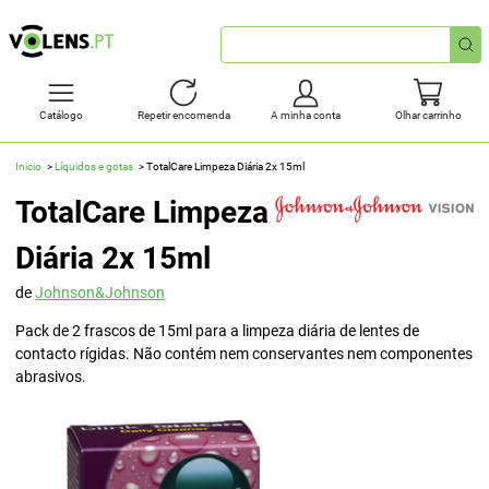
Pesquisa
rápida
Catálogo
Repetir encomenda
A minha conta
Olhar carrinho
Inicio
Líquidos e gotas
TotalCare Limpeza Diária 2x 15ml
TotalCare Limpeza
Diária 2x 15ml
de
Johnson&Johnson
Pack de 2 frascos de 15ml para a limpeza diária de lentes de
contacto rígidas. Não contém nem conservantes nem componentes
abrasivos.