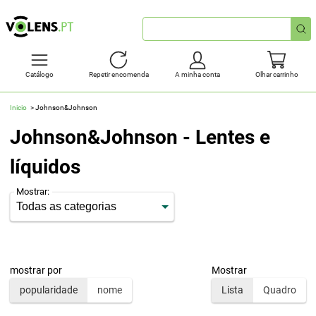
Pesquisa
rápida
Catálogo
Repetir encomenda
A minha conta
Olhar carrinho
Inicio
Johnson&Johnson
Johnson&Johnson - Lentes e
líquidos
Mostrar:
mostrar por
Mostrar
popularidade
nome
Lista
Quadro