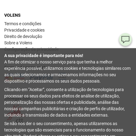
VOLENS
Termos e condições
Privacidade e cookies
Direito de devolução
Pe
Sobre a Volens
Configuração da privacidade
ou
A sua privacidade é importante para nós!
dú
A fim de otimizar o nosso serviço para que tenha a melhor
Formas de pagamento
experiência possível, utilizamos cookies e tecnologias similares com
80
as quais selecionamos e armazenamos informações no seu
78
dispositivo e processamos os seus dados pessoais.
54
Clicando em
Aceitar
, consente a utilização de tecnologias para
(se
sext
processar os seus dados para efeitos de análise de utilização,
Entregas com
17 h
personalização das nossas ofertas e publicidade, análise das
nossas campanhas publicitárias e criação de perfis de utilizador,
inf
incluindo a transmissão de dados a entidades externas.
fechar
Se não nos der o seu consentimento, apenas utilizaremos as
tecnologias que são essenciais para o funcionamento do nosso