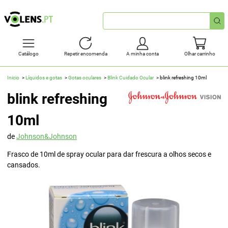
Pesquisa
rápida
Catálogo
Repetir encomenda
A minha conta
Olhar carrinho
Inicio
Líquidos e gotas
Gotas oculares
Blink Cuidado Ocular
blink refreshing 10ml
blink refreshing
10ml
de
Johnson&Johnson
Frasco de 10ml de spray ocular para dar frescura a olhos secos e
cansados.