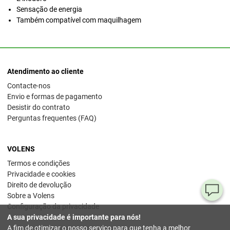
Sensação de energia
Também compatível com maquilhagem
Atendimento ao cliente
Contacte-nos
Envio e formas de pagamento
Desistir do contrato
Perguntas frequentes (FAQ)
VOLENS
Termos e condições
Privacidade e cookies
Direito de devolução
Pe
Sobre a Volens
Configuração da privacidade
ou
A sua privacidade é importante para nós!
dú
A fim de otimizar o nosso serviço para que tenha a melhor