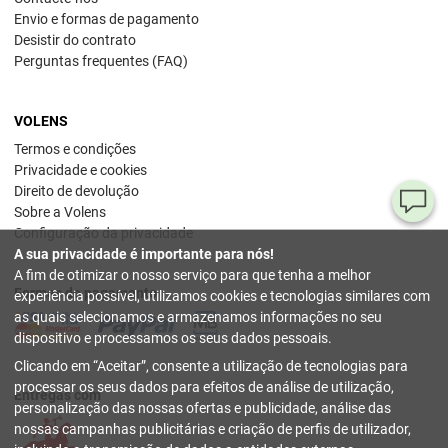
Envio e formas de pagamento
Desistir do contrato
Perguntas frequentes (FAQ)
VOLENS
Termos e condições
Privacidade e cookies
Direito de devolução
Pe
Sobre a Volens
Configuração da privacidade
ou
A sua privacidade é importante para nós!
dú
A fim de otimizar o nosso serviço para que tenha a melhor
Formas de pagamento
experiência possível, utilizamos cookies e tecnologias similares com
80
as quais selecionamos e armazenamos informações no seu
78
dispositivo e processamos os seus dados pessoais.
54
Clicando em
Aceitar
, consente a utilização de tecnologias para
(se
sext
processar os seus dados para efeitos de análise de utilização,
Entregas com
17 h
personalização das nossas ofertas e publicidade, análise das
nossas campanhas publicitárias e criação de perfis de utilizador,
inf