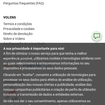
Perguntas frequentes (FAQ)
VOLENS
Termos e condições
Privacidade e cookies
Direito de devolução
Pe
Sobre a Volens
Configuração da privacidade
ou
A sua privacidade é importante para nós!
dú
A fim de otimizar o nosso serviço para que tenha a melhor
Formas de pagamento
experiência possível, utilizamos cookies e tecnologias similares com
80
as quais selecionamos e armazenamos informações no seu
78
dispositivo e processamos os seus dados pessoais.
54
Clicando em
Aceitar
, consente a utilização de tecnologias para
(se
sext
processar os seus dados para efeitos de análise de utilização,
Entregas com
17 h
personalização das nossas ofertas e publicidade, análise das
nossas campanhas publicitárias e criação de perfis de utilizador,
inf
incluindo a transmissão de dados a entidades externas.
fechar
Se não nos der o seu consentimento, apenas utilizaremos as