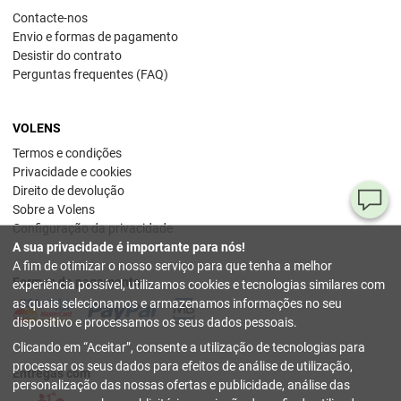
Contacte-nos
Envio e formas de pagamento
Desistir do contrato
Perguntas frequentes (FAQ)
VOLENS
Termos e condições
Privacidade e cookies
Direito de devolução
Pe
Sobre a Volens
Configuração da privacidade
ou
A sua privacidade é importante para nós!
dú
A fim de otimizar o nosso serviço para que tenha a melhor
Formas de pagamento
experiência possível, utilizamos cookies e tecnologias similares com
80
as quais selecionamos e armazenamos informações no seu
78
dispositivo e processamos os seus dados pessoais.
54
Clicando em
Aceitar
, consente a utilização de tecnologias para
(se
sext
processar os seus dados para efeitos de análise de utilização,
Entregas com
17 h
personalização das nossas ofertas e publicidade, análise das